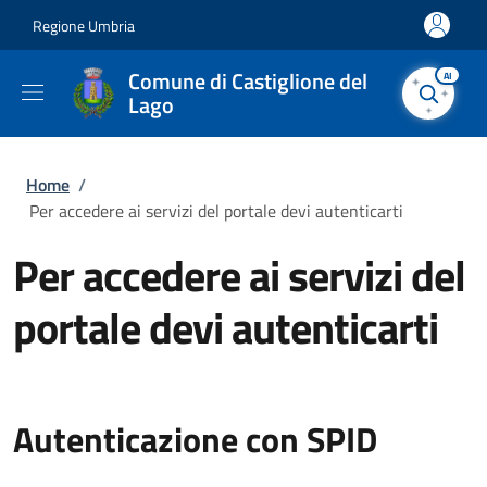
Salta al contenuto principale
Skip to footer content
Regione Umbria
Comune di Castiglione del
AI
Lago
Briciole di pane
Home
/
Per accedere ai servizi del portale devi autenticarti
Per accedere ai servizi del
portale devi autenticarti
Autenticazione con SPID