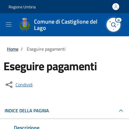
Salta al contenuto principale
Skip to footer content
Regione Umbria
Comune di Castiglione del
AI
Lago
Briciole di pane
Home
/
Eseguire pagamenti
Eseguire pagamenti
Condividi
INDICE DELLA PAGINA
Descrizione