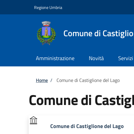
Salta al contenuto principale
Skip to footer content
Regione Umbria
Comune di Castiglio
Amministrazione
Novità
Servizi
Briciole di pane
Home
/
Comune di Castiglione del Lago
Comune di Castigl
Comune di Castiglione del Lago