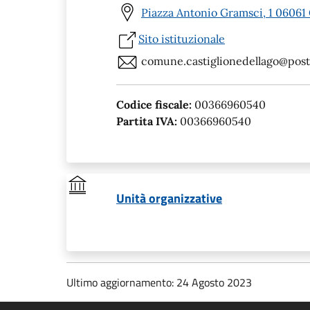
Piazza Antonio Gramsci, 1 06061 
Sito istituzionale
comune.castiglionedellago@posta
Codice fiscale:
00366960540
Partita IVA:
00366960540
Unità organizzative
Ultimo aggiornamento: 24 Agosto 2023