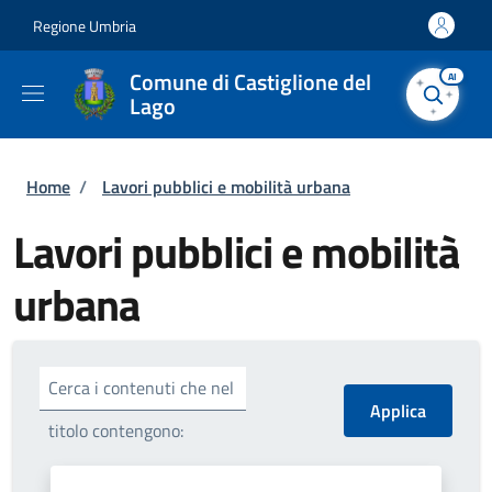
Salta al contenuto principale
Skip to footer content
Regione Umbria
Comune di Castiglione del
AI
Lago
Briciole di pane
Home
/
Lavori pubblici e mobilità urbana
Lavori pubblici e mobilità
urbana
Cerca i contenuti che nel
titolo contengono: