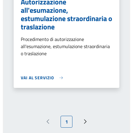
Autorizzazione
all'esumazione,
estumulazione straordinaria o
traslazione
Procedimento di autorizzazione
all'esumazione, estumulazione straordinaria
o traslazione
VAI AL SERVIZIO
Pagina attuale
1
Pagina precedente
Pagina successiva