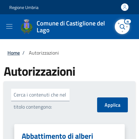
Salta al contenuto principale
Skip to footer content
Regione Umbria
Comune di Castiglione del
AI
Lago
Briciole di pane
Home
/
Autorizzazioni
Autorizzazioni
Cerca i contenuti che nel
titolo contengono:
Abbattimento di alberi