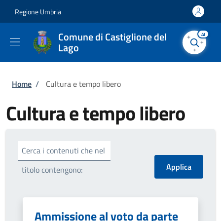
Salta al contenuto principale
Skip to footer content
Regione Umbria
Comune di Castiglione del
AI
Lago
Briciole di pane
Home
/
Cultura e tempo libero
Cultura e tempo libero
Cerca i contenuti che nel
titolo contengono:
Ammissione al voto da parte