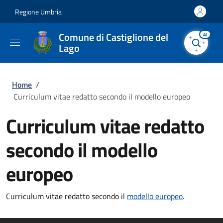
Salta al contenuto principale
Skip to footer content
Regione Umbria
Comune di Castiglione del
AI
Lago
Briciole di pane
Home
/
Curriculum vitae redatto secondo il modello europeo
Curriculum vitae redatto
secondo il modello
europeo
Curriculum vitae redatto secondo il
modello europeo
.