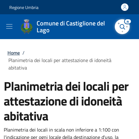
Salta al contenuto principale
Skip to footer content
Regione Umbria
Comune di Castiglione del
AI
Lago
Briciole di pane
Home
/
Planimetria dei locali per attestazione di idoneità
abitativa
Planimetria dei locali per
attestazione di idoneità
abitativa
Planimetria dei locali in scala non inferiore a 1:100 con
l'indicazione per ogni locale della destinazione d'uso, la