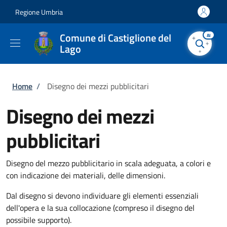
Salta al contenuto principale
Skip to footer content
Regione Umbria
Comune di Castiglione del
AI
Lago
Briciole di pane
Home
/
Disegno dei mezzi pubblicitari
Disegno dei mezzi
pubblicitari
Disegno del mezzo pubblicitario in scala adeguata, a colori e
con indicazione dei materiali, delle dimensioni.
Dal disegno si devono individuare gli elementi essenziali
dell'opera e la sua collocazione (compreso il disegno del
possibile supporto).