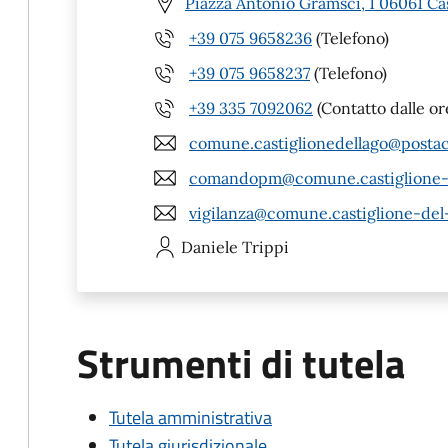
Piazza Antonio Gramsci, 1 06061 Cas
+39 075 9658236
(Telefono)
+39 075 9658237
(Telefono)
+39 335 7092062
(Contatto dalle or
comune.castiglionedellago@postac
comandopm@comune.castiglione-de
vigilanza@comune.castiglione-del-
Daniele
Trippi
Strumenti di tutela
Tutela amministrativa
Tutela giurisdizionale