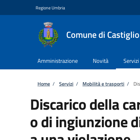
Salta al contenuto principale
Skip to footer content
Regione Umbria
Comune di Castiglio
Amministrazione
Novità
Servizi
Briciole di pane
Home
/
Servizi
/
Mobilità e trasporti
/
Dis
Discarico della c
o di ingiunzione 
a una violazione