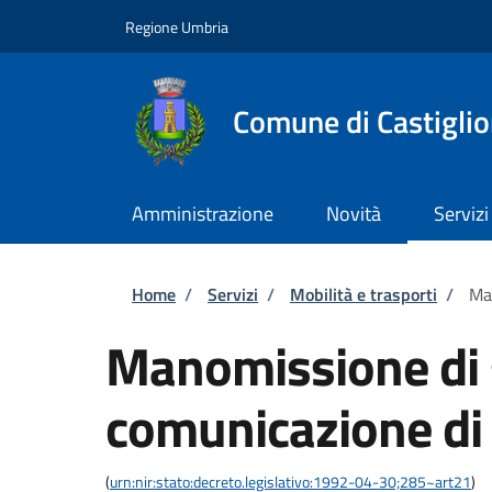
Salta al contenuto principale
Skip to footer content
Regione Umbria
Comune di Castiglio
Amministrazione
Novità
Servizi
Briciole di pane
Home
/
Servizi
/
Mobilità e trasporti
/
Man
Manomissione di 
comunicazione di 
(
urn:nir:stato:decreto.legislativo:1992-04-30;285~art21
)