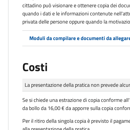
cittadino può visionare e ottenere copia dei doc
quando i dati e le informazioni contenute nell'atto
privata delle persone oppure quando la motivazio
Moduli da compilare e documenti da allegar
Costi
Tipo di pagamento
Importo
La presentazione della pratica non prevede al
Se si chiede una estrazione di copia conforme all
da bollo da 16,00 € da apporre sulla copia confo
Per il ritiro della singola copia è previsto il paga
alla presentazione della pratica.