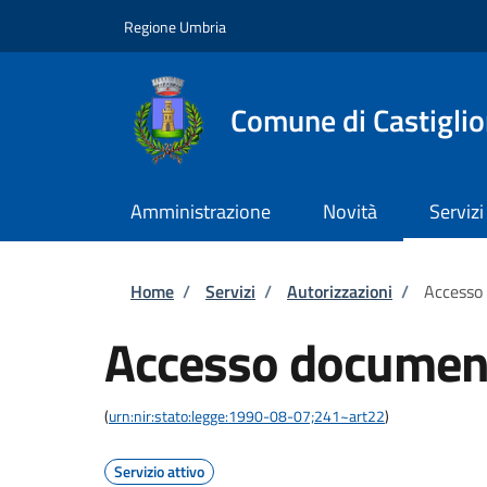
Salta al contenuto principale
Skip to footer content
Regione Umbria
Comune di Castiglio
Amministrazione
Novità
Servizi
Briciole di pane
Home
/
Servizi
/
Autorizzazioni
/
Accesso
Accesso documen
(
urn:nir:stato:legge:1990-08-07;241~art22
)
Servizio attivo