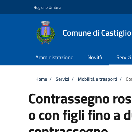
Salta al contenuto principale
Skip to footer content
Regione Umbria
Comune di Castiglio
Amministrazione
Novità
Servizi
Briciole di pane
Home
/
Servizi
/
Mobilità e trasporti
/
Con
Contrassegno ros
o con figli fino a 
contrassegno