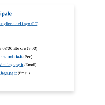
cipale
tiglione del Lago (PG)
e 08:00 alle ore 19:00)
ert.umbria.it
(Pec)
l-lago.pg.it
(Email)
lago.pg.it
(Email)